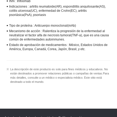
INN :
Infliximab
Indicaciones :
artritis reumatoide(AR), espondilitis anquilosante(AS),
colitis ulcerosa(UC), enfermedad de Crohn(EC), artritis
psoriásica(PsA), psoriasis
Tipo de proteína :
Anticuerpo monoclonal(mAb)
Mecanismo de acción :
Ralentiza la progresión de la enfermedad al
neutralizar el factor alfa de necrosis tumoral(TNF-a), que es una causa
común de enfermedades autoinmunes.
Estado de aprobación de medicamentos :
México, Estados Unidos de
América, Europa, Canadá, Corea, Japón, Brasil, y etc.
La descripción de este producto es solo para fines médicos y educativos. No
están destinados a promover relaciones públicas o campañas de ventas.Para
más detalles, consulte a un médico o especialista médico. Este sitio está
destinado a todo el mundo.