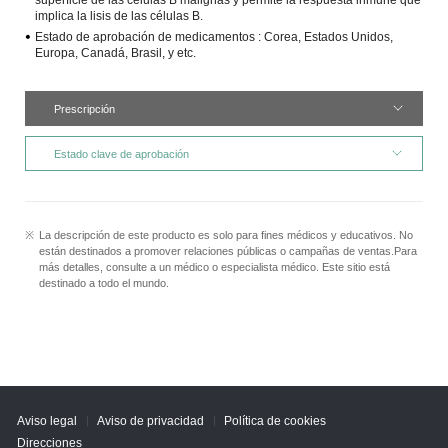
superficie de las células B malignas y permite la respuesta inmune que
implica la lisis de las células B.
Estado de aprobación de medicamentos :
Corea, Estados Unidos,
Europa, Canadá, Brasil, y etc.
Prescripción
Estado clave de aprobación
La descripción de este producto es solo para fines médicos y educativos. No
están destinados a promover relaciones públicas o campañas de ventas.Para
más detalles, consulte a un médico o especialista médico. Este sitio está
destinado a todo el mundo.
Aviso legal
Aviso de privacidad
Política de cookies
Direcciones